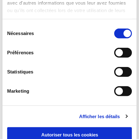
avec d'autres informations que vous leur avez fournies
ou qu'ils ont collectées lors de votre utilisation de leurs
Contactez-nous
services.
Nom et Prénom
Sélection
Nécessaires
du
consentement
Préférences
Email*
Statistiques
Message
Marketing
Afficher les détails
*Champs obligatoires
Autoriser tous les cookies